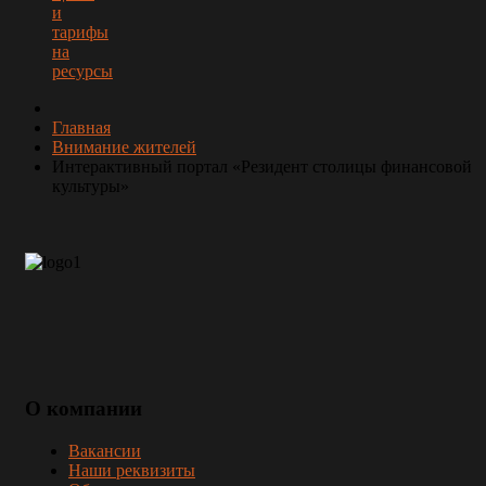
и
тарифы
на
ресурсы
Главная
Внимание жителей
Интерактивный портал «Резидент столицы финансовой
культуры»
О
компании
Вакансии
Наши реквизиты