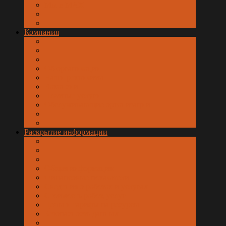
Мы в МАХ
Компания
Об организации
Наши реквизиты
Вакансии
Платные услуги
Обслуживающие организации
Раскрытие информации
Общая информация
Финансовые показатели
Сведения о работах и услугах
Стоимость работ, услуг
Цены и тарифы на ресурсы
Безопасность данных