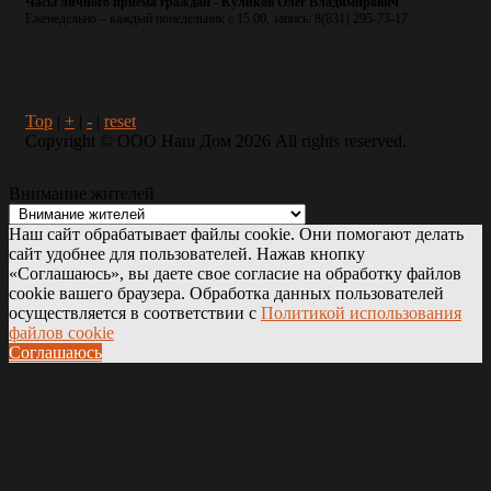
Часы личного приема граждан - Куликов Олег Владимирович
Еженедельно – каждый понедельник с 15.00, запись: 8(831) 295-73-17
Top
|
+
|
-
|
reset
Copyright ©
ООО Наш Дом
2026 All rights reserved.
Внимание жителей
Наш сайт обрабатывает файлы cookie. Они помогают делать
сайт удобнее для пользователей. Нажав кнопку
«Соглашаюсь», вы даете свое согласие на обработку файлов
cookie вашего браузера. Обработка данных пользователей
осуществляется в соответствии с
Политикой использования
файлов cookie
Соглашаюсь