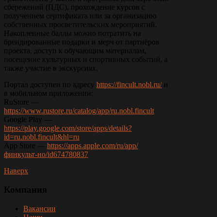
сбережений (ПДС), прохождение курсов с
получением сертификата или за организацию
собственных просветительских мероприятий.
Накопленные баллы можно потратить на
брендированные подарки и мерч от партнёров
проекта, доступ к обучающим материалам,
посещение культурных и спортивных событий, а
также участие в экскурсиях.
Портал доступен по адресу
https://fincult.nobl.ru/
и
в мобильном приложении:
RuStore —
https://www.rustore.ru/catalog/app/ru.nobl.fincult
Google Play —
https://play.google.com/store/apps/details?
id=ru.nobl.fincult&hl=ru
App Store —
https://apps.apple.com/ru/app/
финкульт-но/id674780837
Наверх
Компания
Вакансии