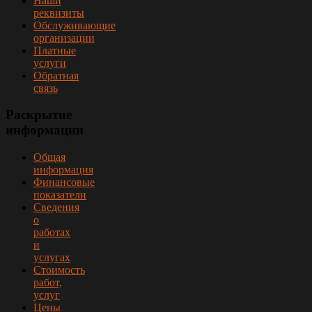
Наши
реквизиты
Обслуживающие
организации
Платные
услуги
Обратная
связь
Раскрытие
информации
Общая
информация
Финансовые
показатели
Сведения
о
работах
и
услугах
Стоимость
работ,
услуг
Цены