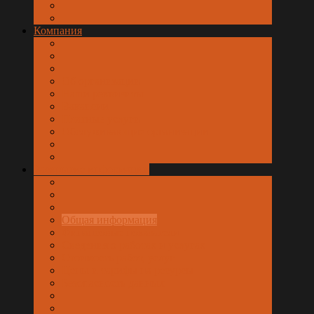
Компания
Об организации
Наши реквизиты
Вакансии
Платные услуги
Обслуживающие организации
Раскрытие информации
Общая информация
Финансовые показатели
Сведения о работах и услугах
Стоимость работ, услуг
Цены и тарифы на ресурсы
Безопасность данных