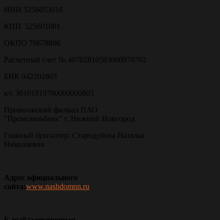
ИНН 5256053018
КПП 525601001
ОКПО 76678806
Расчетный счет № 40702810583000970702
БИК 042202803
к/с 30101810700000000803
Приволжский филиал ПАО
"Промсвязьбанк" г. Нижний Новгород
Главный бухгалтер: Стародубова Наталья
Николаевна
Адрес официального
сайта:
www.nashdomnn.ru
E-mail (электронная