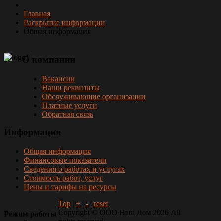
Главная
Раскрытие информации
Общая информация
О
компании
Вакансии
Наши реквизиты
Обслуживающие организации
Платные услуги
Обратная связь
Информация
Общая информация
Финансовые показатели
Сведения о работах и услугах
Стоимость работ, услуг
Цены и тарифы на ресурсы
Top
|
+
|
-
|
reset
Copyright ©
ООО Наш Дом
2026 All
Режим
работы