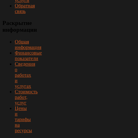
услуги
Обратная
связь
Раскрытие
информации
Общая
информация
Финансовые
показатели
Сведения
о
работах
и
услугах
Стоимость
работ,
услуг
Цены
и
тарифы
на
ресурсы