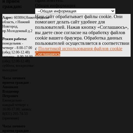
rights reserved.
и
приём
Общая информация
граждан:
Наш сайт обрабатывает файлы cookie. Они
Адрес:
603004,Нижегородская
помогают делать сайт удобнее для
область, г.Нижний
Новгород,
пользователей. Нажав кнопку «Соглашаюсь»,
пр.Молодежный д.2
вы даете свое согласие на обработку файлов
cookie вашего браузера. Обработка данных
Режим работы:
пользователей осуществляется в соответствии
понедельник -
четверг - 8.00-17.00
с
Политикой использования файлов cookie
(обед 12.00-12.48)
Соглашаюсь
пятница - 8.00-16.00
(обед 12.00-12.48)
суббота, воскресенье:
выходные
Часы личного
приема граждан -
Аношкин
Владимир
Петрович
Еженедельно –
каждый четверг с
16.00-17.00, запись:
8(831) 295-74-53
(приемная)
Часы личного
приема граждан -