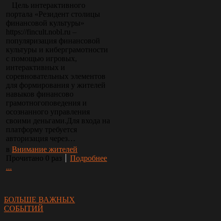
Цель интерактивного
портала «Резидент столицы
финансовой культуры»
https://fincult.nobl.ru –
популяризация финансовой
культуры и киберграмотности
с помощью игровых,
интерактивных и
соревновательных элементов
для формирования у жителей
навыков финансово
грамотногоповедения и
осознанного управления
своими деньгами.Для входа на
платформу требуется
авторизация через…
в
Внимание жителей
Прочитано 0 раз
Подробнее
...
БОЛЬШЕ ВАЖНЫХ
СОБЫТИЙ