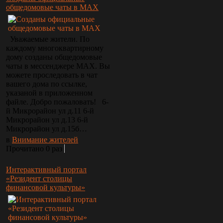
общедомовые чаты в МАХ
Уважаемые жители. По
каждому многоквартирному
дому созданы общедомовые
чаты в мессенджере МАХ. Вы
можете проследовать в чат
вашего дома по ссылке,
указаной в приложенном
файле. Добро пожаловать! 6-
й Микрорайон ул д.11 6-й
Микрорайон ул д.13 6-й
Микрорайон ул д.15б…
в
Внимание жителей
Прочитано 0 раз
Интерактивный портал
«Резидент столицы
финансовой культуры»