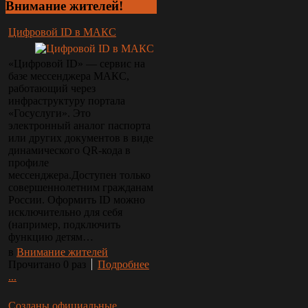
Внимание
жителей!
Цифровой ID в МАКС
«Цифровой ID» — сервис на
базе мессенджера МАКС,
работающий через
инфраструктуру портала
«Госуслуги». Это
электронный аналог паспорта
или других документов в виде
динамического QR-кода в
профиле
мессенджера.Доступен только
совершеннолетним гражданам
России. Оформить ID можно
исключительно для себя
(например, подключить
функцию детям…
в
Внимание жителей
Прочитано 0 раз
Подробнее
...
Созданы официальные