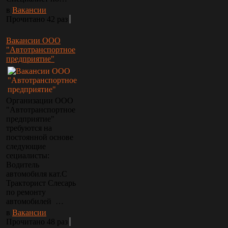
в
Вакансии
Прочитано 42 раз
Вакансии ООО
"Автотранспортное
предприятие"
Организации ООО
"Автотранспортное
предприятие"
требуются на
постоянной основе
следующие
сециалисты:
Водитель
автомобиля кат.С
Тракторист Слесарь
по ремонту
автомобилей …
в
Вакансии
Прочитано 48 раз