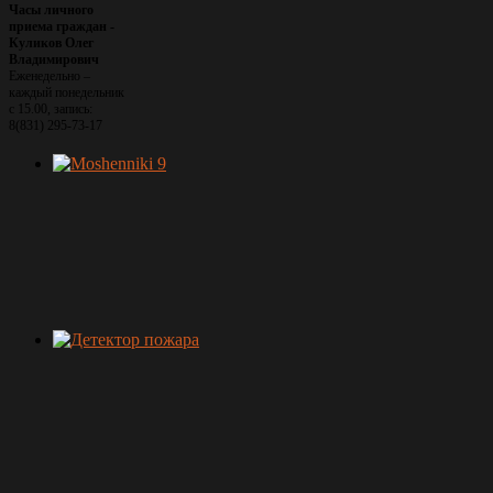
Часы личного
приема граждан -
Куликов Олег
Владимирович
Еженедельно –
каждый понедельник
с 15.00, запись:
8(831) 295-73-17