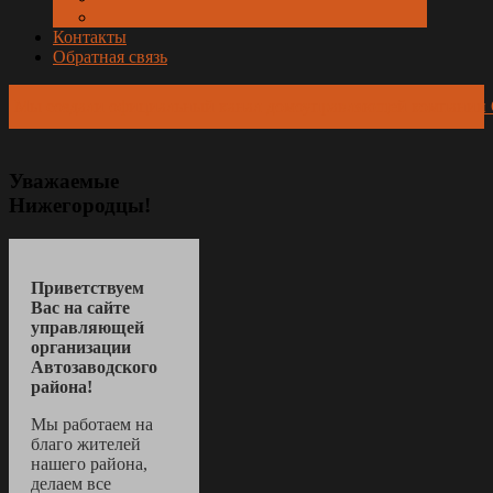
Контакты
Обратная связь
Мы создали официальный канал домоуправляющей компании
Уважаемые
Нижегородцы!
Приветствуем
Вас на сайте
управляющей
организации
Автозаводского
района!
Мы работаем на
благо жителей
нашего района,
делаем все