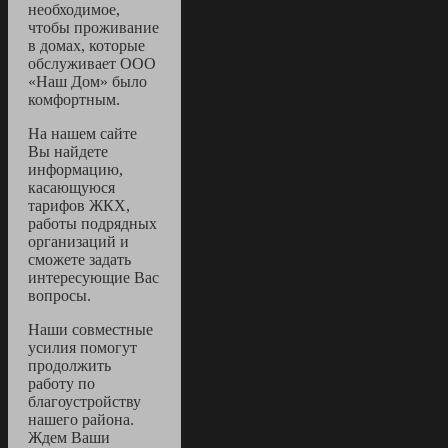
необходимое,
чтобы проживание
в домах, которые
обслуживает ООО
«Наш Дом» было
комфортным.
На нашем сайте
Вы найдете
информацию,
касающуюся
тарифов ЖКХ,
работы подрядных
организаций и
сможете задать
интересующие Вас
вопросы.
Наши совместные
усилия помогут
продолжить
работу по
благоустройству
нашего района.
Ждем Ваши