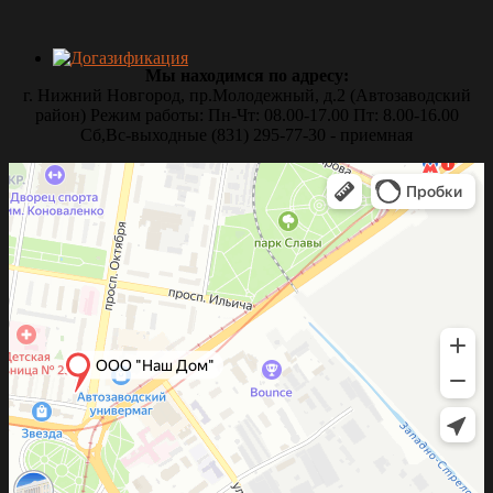
Мы находимся по адресу:
г. Нижний Новгород, пр.Молодежный, д.2 (Автозаводский
район) Режим работы: Пн-Чт: 08.00-17.00 Пт: 8.00-16.00
Сб,Вс-выходные (831) 295-77-30 - приемная