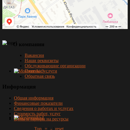
О
компании
Вакансии
Наши реквизиты
Обслуживающие организации
Платные услуги
Обратная связь
Информация
Общая информация
Финансовые показатели
Сведения о работах и услугах
Стоимость работ, услуг
Цены и тарифы на ресурсы
Top
|
+
|
-
|
reset