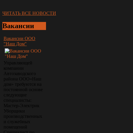
ЧИТАТЬ ВСЕ НОВОСТИ
Вакансии
Вакансии ООО
"Наш Дом"
Управляющей
компании
Автозаводского
района ООО«Наш
дом» требуются на
постоянной основе
следующие
специалисты:
Мастер-Электрик
Уборщики
производственных
и служебных
помещений
Специалист по…