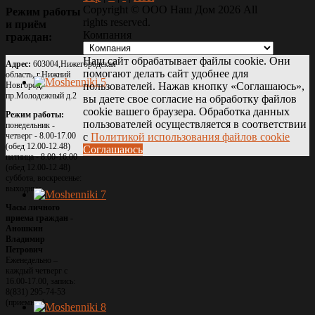
Copyright ©
ООО Наш Дом
2026 All
Режим
работы
rights reserved.
и
приём
Компания
граждан:
Наш сайт обрабатывает файлы cookie. Они
Адрес:
603004,Нижегородская
помогают делать сайт удобнее для
область, г.Нижний
Новгород,
пользователей. Нажав кнопку «Соглашаюсь»,
пр.Молодежный д.2
вы даете свое согласие на обработку файлов
cookie вашего браузера. Обработка данных
Режим работы:
пользователей осуществляется в соответствии
понедельник -
четверг - 8.00-17.00
с
Политикой использования файлов cookie
(обед 12.00-12.48)
Соглашаюсь
пятница - 8.00-16.00
(обед 12.00-12.48)
суббота, воскресенье:
выходные
Часы личного
приема граждан -
Аношкин
Владимир
Петрович
Еженедельно –
каждый четверг с
16.00-17.00, запись:
8(831) 295-74-53
(приемная)