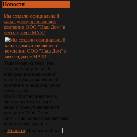
Новости
Мы создали официальный
канал домоуправляющей
компании ООО "Наш Дом" в
мессенджере МАХ!
Уважаемые жители! Мы
создали официальный
информационный канал
нашей Домоуправляющей
компании в национальном
мессенджере
МАХ.Присоединяйтесь к
официальному информ.
каналу Домоуправляющей
компании ООО "Наш
Дом". Наш канал поможет вам
быть в курсе важных…
в
Новости
Прочитано 0 раз