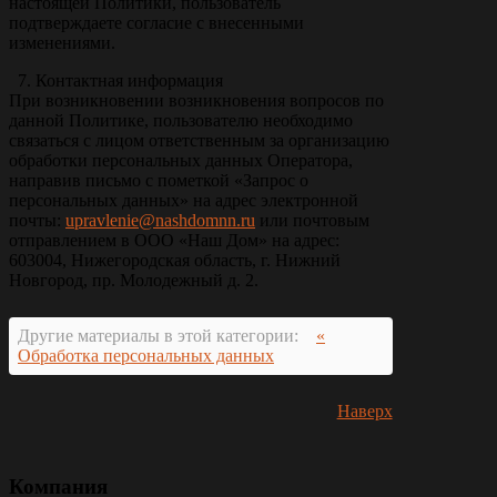
настоящей Политики, пользователь
подтверждаете согласие с внесенными
изменениями.
7. Контактная информация
При возникновении возникновения вопросов по
данной Политике, пользователю необходимо
связаться с лицом ответственным за организацию
обработки персональных данных Оператора,
направив письмо с пометкой «Запрос о
персональных данных» на адрес электронной
почты:
upravlenie@nashdomnn.ru
или почтовым
отправлением в ООО «Наш Дом» на адрес:
603004, Нижегородская область, г. Нижний
Новгород, пр. Молодежный д. 2.
Другие материалы в этой категории:
«
Обработка персональных данных
Наверх
Компания