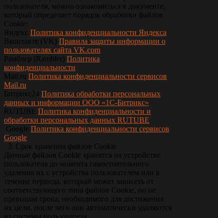
пользователя, можно ознакомиться в документе,
который определяет порядок обработки файлов
Сookie:
Яндекс
Политика конфиденциальности Яндекса
Вконтакте (VK)
Правила защиты информации о
пользователях сайта VK.com
Рамблер (Rambler)
Политика
конфиденциальности
Mail.ru
Политика конфиденциальности сервисов
Mail.ru
Битрикс24
Политика обработки персональных
данных и информации ООО «1С-Битрикс»
RUTUBE
Политика конфиденциальности и
обработки персональных данных RUTUBE
Google
Политика конфиденциальности сервисов
Google
3. Срок хранения файлов Сookie
Данные файлов Сookie хранятся на устройстве
пользователя до момента самостоятельного
удаления их с устройства пользователем или в
течение периода, который может зависеть от
соответствующего типа файлов Сookie, но не
превышая срока, необходимого для достижения
их цели, после чего они автоматически удаляются
из системы пользователя.