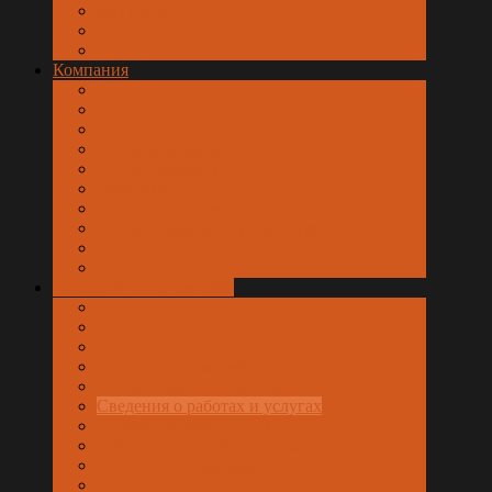
Мы в МАХ
Компания
Об организации
Наши реквизиты
Вакансии
Платные услуги
Обслуживающие организации
Раскрытие информации
Общая информация
Финансовые показатели
Сведения о работах и услугах
Стоимость работ, услуг
Цены и тарифы на ресурсы
Безопасность данных