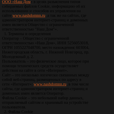
ООО «Наш Дом
» в целях разъяснения типов
собираемых файлов Сookie, информацию об их
использовании и способов их управления на
сайте
www.nashdomnn.ru
, а так же на сайтах, где
администратором интернет-страниц и доменных
имен является Общество с ограниченной
ответственностью "Наш Дом"».
1. Термины и определения
Оператор – Общество с ограниченной
ответственностью «Наш Дом», ИНН 5256053018,
ОГРН 1055227048700, место нахождения: 603004,
Нижегородская область, г. Нижний Новгород, пр.
Молодежный д. 2.
Пользователь – это физическое лицо, которое при
помощи технических средств осуществляет
действия на сайте в сети «Интернет».
Сайт – это несколько логически связанных между
собой веб-страниц, размещенных по адресу в
сети «Интернет»:
www.nashdomnn.ru
, в том числе
сайты, где администратором интернет-страниц и
доменных имен является Оператор.
Файлы Cookie – это небольшой набор данных,
отправляемый сайтом и хранимый на устройстве
пользователя.
2. Файлы Сookie