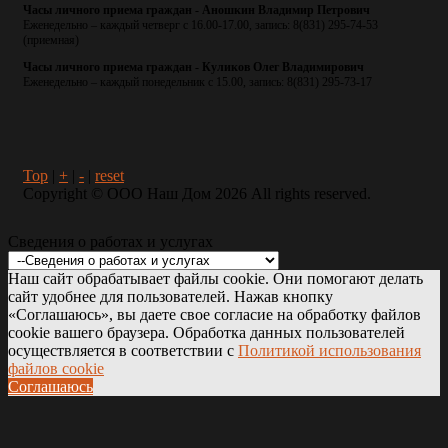
Часы личного приема граждан - Аношкин Владимир Петрович
Еженедельно – каждый четверг с 16.00-17.00, запись: 8(831) 295-74-53
(приемная)
Часы личного приема граждан - Куликов Олег Владимирович
Еженедельно – каждый понедельник с 15.00, запись: 8(831) 295-73-17
Top
|
+
|
-
|
reset
Copyright ©
ООО Наш Дом
2026 All rights reserved.
Сведения о работах и услугах
Наш сайт обрабатывает файлы cookie. Они помогают делать
сайт удобнее для пользователей. Нажав кнопку
«Соглашаюсь», вы даете свое согласие на обработку файлов
cookie вашего браузера. Обработка данных пользователей
осуществляется в соответствии с
Политикой использования
файлов cookie
Соглашаюсь