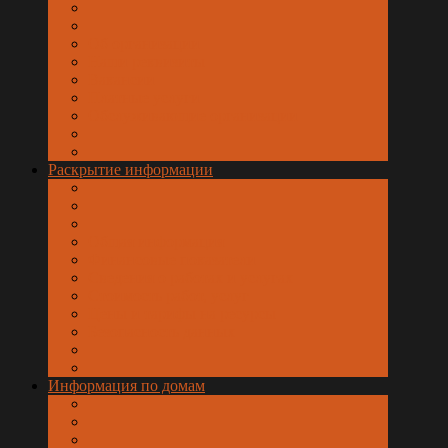
Об организации
Наши реквизиты
Вакансии
Платные услуги
Обслуживающие организации
Раскрытие информации
Общая информация
Финансовые показатели
Сведения о работах и услугах
Стоимость работ, услуг
Цены и тарифы на ресурсы
Безопасность данных
Информация по домам