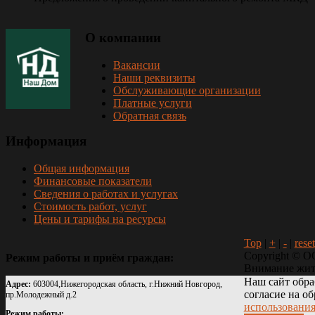
О
компании
Вакансии
Наши реквизиты
Обслуживающие организации
Платные услуги
Обратная связь
Информация
Общая информация
Финансовые показатели
Сведения о работах и услугах
Стоимость работ, услуг
Цены и тарифы на ресурсы
Top
|
+
|
-
|
reset
Copyright ©
О
Режим
работы
и
приём
граждан:
Внимание жит
Наш сайт обра
Адрес:
603004,Нижегородская область, г.Нижний Новгород,
согласие на о
пр.Молодежный д.2
использования
Режим работы: