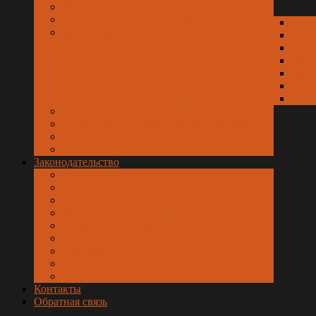
Договоры управления
Использование общего имущества
Дома в управлении
Анк
Анке
Кадастровая стоимость недвижимости
Подготовка к отопительным периодам
Законодательство
Указы президента РФ
Федеральные законы
Постановления Правительства РФ
Кодексы
Контакты
Обратная связь