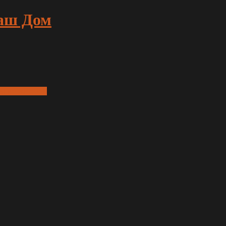
аш Дом
ание жителей