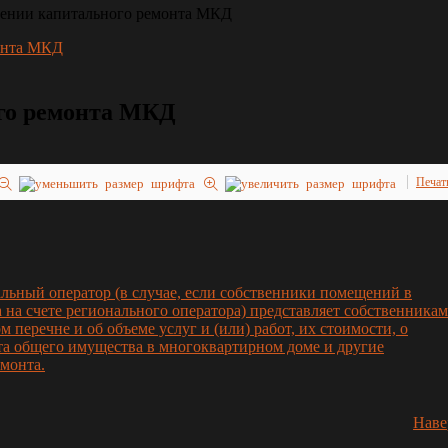
дении капитального ремонта МКД
го ремонта МКД
Печат
льный оператор (в случае, если собственники помещений в
на счете регионального оператора) представляет собственникам
 перечне и об объеме услуг и (или) работ, их стоимости, о
та общего имущества в многоквартирном доме и другие
емонта.
Наве