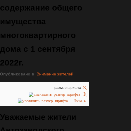
содержание общего
имущества
многоквартирного
дома с 1 сентября
2022г.
Опубликовано в
Внимание жителей
размер шрифта
Печать
Уважаемые жители
Автозаводского