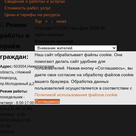
Сведения о работах и услугах
Стоимость работ, услуг
Цены и тарифы на ресурсы
Top
|
+
|
-
|
reset
Режим
Copyright ©
ООО Наш Дом
2026 All
работы
и
rights reserved.
Внимание жителей
приём
Наш сайт обрабатывает файлы cookie. Они
граждан:
помогают делать сайт удобнее для
Адрес:
603004,Нижегородская
пользователей. Нажав кнопку «Соглашаюсь», вы
область, г.Нижний
даете свое согласие на обработку файлов cookie
Новгород,
вашего браузера. Обработка данных
пр.Молодежный д.2
пользователей осуществляется в соответствии с
Режим работы:
Политикой использования файлов cookie
понедельник -
Соглашаюсь
четверг - 8.00-17.00
(обед 12.00-12.48)
пятница - 8.00-
16.00 (обед 12.00-
12.48)
суббота,