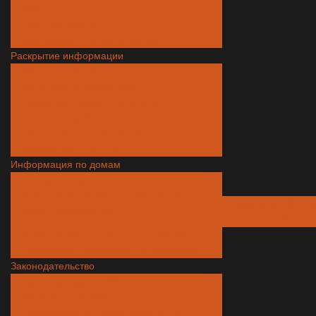
Вакансии
Платные услуги
Обслуживающие организации
Раскрытие информации
Общая информация
Финансовые показатели
Сведения о работах и услугах
Стоимость работ, услуг
Цены и тарифы на ресурсы
Безопасность данных
Информация по домам
Договоры управления
Использование общего имущества
Анкета на ГИСЖ
Дома в управлении
Анкета на Рефор
Кадастровая стоимость недвижимости
Подготовка к отопительным периодам
Законодательство
Указы президента РФ
Федеральные законы
Постановления Правительства РФ